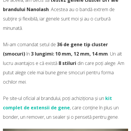
brandului Nanolash
. Acestea au o bandă extrem de
subțire și flexibilă, iar genele sunt moi și au o curbură
minunată.
Mi-am comandat setul de
36 de gene tip cluster
(smocuri)
în
3 lungimi: 10 mm, 12 mm, 14 mm
. Un alt
lucru avantajos e că există
8 stiluri
din care poți alege. Am
putut alege cele mai bune gene smocuri pentru forma
ochilor mei.
Pe site-ul oficial al brandului, poți achiziționa și un
kit
complet de extensii de gene
, care conține în plus un
bonder, un remover, un sealer și o pensetă pentru gene.