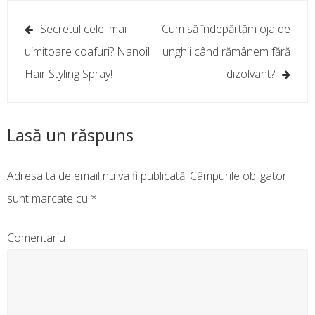
Navigare
Secretul celei mai
Cum să îndepărtăm oja de
în
uimitoare coafuri? Nanoil
unghii când rămânem fără
articole
Hair Styling Spray!
dizolvant?
Lasă un răspuns
Adresa ta de email nu va fi publicată.
Câmpurile obligatorii
sunt marcate cu
*
Comentariu