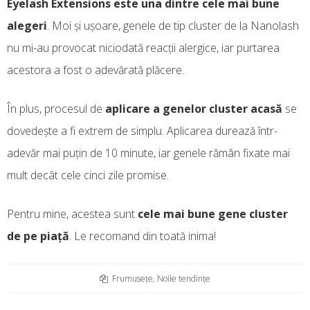
Eyelash Extensions este una dintre cele mai bune
alegeri
. Moi și ușoare, genele de tip cluster de la Nanolash
nu mi-au provocat niciodată reacții alergice, iar purtarea
acestora a fost o adevărată plăcere.
În plus, procesul de
aplicare a genelor cluster acasă
se
dovedește a fi extrem de simplu. Aplicarea durează într-
adevăr mai puțin de 10 minute, iar genele rămân fixate mai
mult decât cele cinci zile promise.
Pentru mine, acestea sunt
cele mai bune gene cluster
de pe piață
. Le recomand din toată inima!
Frumusețe
,
Noile tendințe