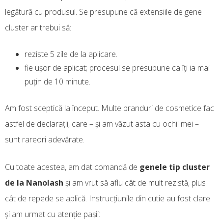
legătură cu produsul. Se presupune că extensiile de gene
cluster ar trebui să:
reziste 5 zile de la aplicare.
fie ușor de aplicat; procesul se presupune ca îți ia mai
puțin de 10 minute.
Am fost sceptică la început. Multe branduri de cosmetice fac
astfel de declarații, care – și am văzut asta cu ochii mei –
sunt rareori adevărate.
Cu toate acestea, am dat comandă de
genele tip cluster
de la Nanolash
și am vrut să aflu cât de mult rezistă, plus
cât de repede se aplică. Instrucțiunile din cutie au fost clare
și am urmat cu atenție pașii: