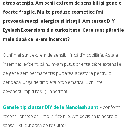
atras atenția. Am ochii extrem de sensibili și genele
foarte fragile. Multe produse cosmetice îmi
provoacă reacții alergice și iritații. Am testat DIY
Eyelash Extensions din curiozitate. Care sunt părerile
mele după ce le-am încercat?
Ochii mei sunt extrem de sensibili încă din copilărie. Asta a
însemnat, evident, că nu m-am putut orienta către extensiile
de gene semipermanente; purtarea acestora pentru o
perioadă lungă de timp era problematică. Ochii mei
deveneau rapid roșii și înlăcrimați.
Genele tip cluster DIY de la Nanolash sunt
– conform
recenziilor fetelor – moi și flexibile. Am decis să le acord o
șansă. Ești curioasă de rezultat?