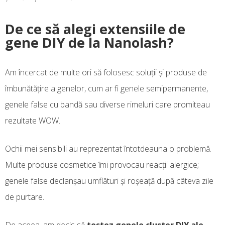
De ce să alegi extensiile de
gene DIY de la Nanolash?
Am încercat de multe ori să folosesc soluții și produse de
îmbunătățire a genelor, cum ar fi genele semipermanente,
genele false cu bandă sau diverse rimeluri care promiteau
rezultate WOW.
Ochii mei sensibili au reprezentat întotdeauna o problemă.
Multe produse cosmetice îmi provocau reacții alergice;
genele false declanșau umflături și roșeață după câteva zile
de purtare.
De aceea, am decis să
testez genele cluster DIY ale