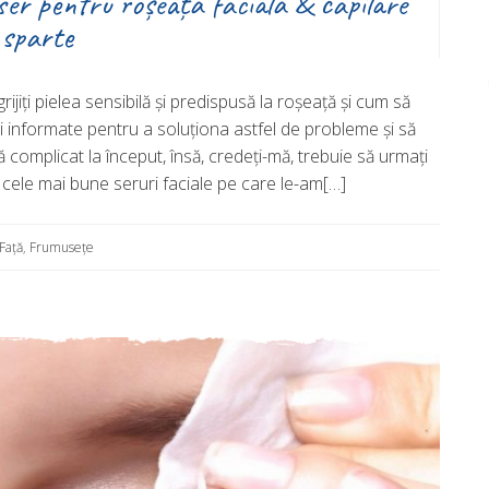
ser pentru roșeață facială & capilare
sparte
ijiți pielea sensibilă și predispusă la roșeață și cum să
eri informate pentru a soluționa astfel de probleme și să
ă complicat la început, însă, credeți-mă, trebuie să urmați
e cele mai bune seruri faciale pe care le-am[…]
Față
,
Frumusețe