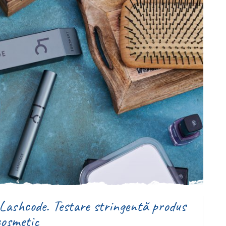
l Lashcode. Testare stringentă produs
cosmetic