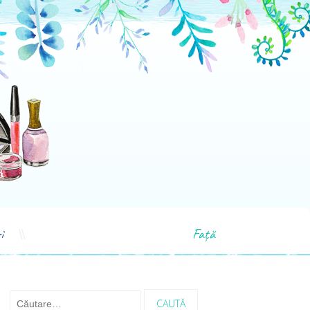
i
Față
Caută