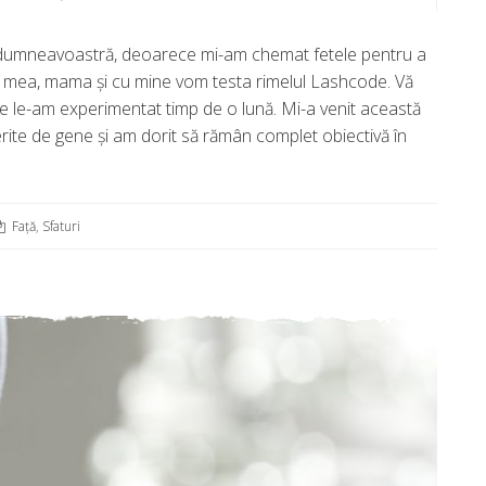
ru dumneavoastră, deoarece mi-am chemat fetele pentru a
sora mea, mama şi cu mine vom testa rimelul Lashcode. Vă
re le-am experimentat timp de o lună. Mi-a venit această
erite de gene şi am dorit să rămân complet obiectivă în
Față
,
Sfaturi