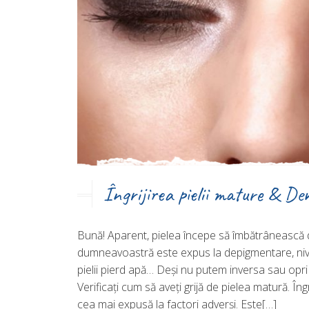
Îngrijirea pielii mature & D
Bună! Aparent, pielea începe să îmbătrânească du
dumneavoastră este expus la depigmentare, nive
pielii pierd apă… Deşi nu putem inversa sau opr
Verificaţi cum să aveţi grijă de pielea matură. Îngr
cea mai expusă la factori adverşi. Este[…]