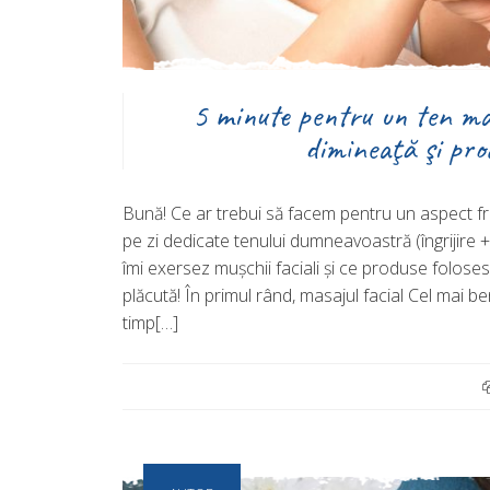
5 minute pentru un ten ma
dimineaţă şi pro
Bună! Ce ar trebui să facem pentru un aspect fr
pe zi dedicate tenului dumneavoastră (îngrijire
îmi exersez muşchii faciali şi ce produse folose
plăcută! În primul rând, masajul facial Cel mai be
timp[…]