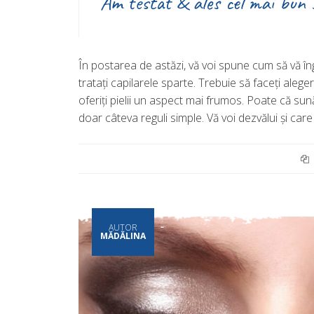
Am testat & ales cel mai bun 
În postarea de astăzi, vă voi spune cum să vă îngr
tratați capilarele sparte. Trebuie să faceți aleg
oferiți pielii un aspect mai frumos. Poate că sun
doar câteva reguli simple. Vă voi dezvălui și car
AUTOR
MĂDĂLINA