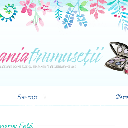
Frumusețe
Sfatur
gorie: Față