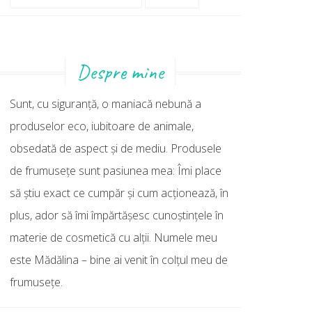
după:
Despre mine
Sunt, cu siguranţă, o maniacă nebună a
produselor eco, iubitoare de animale,
obsedată de aspect şi de mediu. Produsele
de frumuseţe sunt pasiunea mea: Îmi place
să ştiu exact ce cumpăr şi cum acţionează, în
plus, ador să îmi împărtăşesc cunoştinţele în
materie de cosmetică cu alţii. Numele meu
este Mădălina – bine ai venit în colţul meu de
frumuseţe.