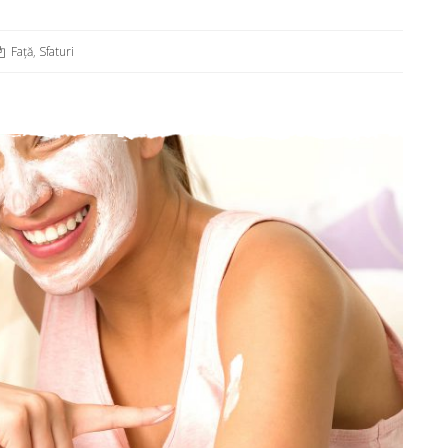
Față
,
Sfaturi