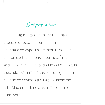
după:
Despre mine
Sunt, cu siguranţă, o maniacă nebună a
produselor eco, iubitoare de animale,
obsedată de aspect şi de mediu. Produsele
de frumuseţe sunt pasiunea mea: Îmi place
să ştiu exact ce cumpăr şi cum acţionează, în
plus, ador să îmi împărtăşesc cunoştinţele în
materie de cosmetică cu alţii. Numele meu
este Mădălina – bine ai venit în colţul meu de
frumuseţe.