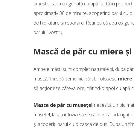
amestec apa oxigenată cu apă fiartă în proporție 
aproximativ 30 de minute, acoperind părul cu o
de hidratare și reparare. Rețineți că apa oxigen
părului vostru.
Mască de păr cu miere și
Ambele măști sunt complet naturale și, după păr
mască, îmi spăl temeinic părul. Folosesc
miere 
să acționeze câteva ore, clătind-o apoi cu apă c
Masca de păr cu mușețel
necesită un pic mai
mușețel, lăsați infuzia să se răcească, adăugați 
și acoperiți părul cu o cască de duș. După un ti