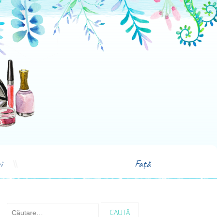
i
Față
Caută