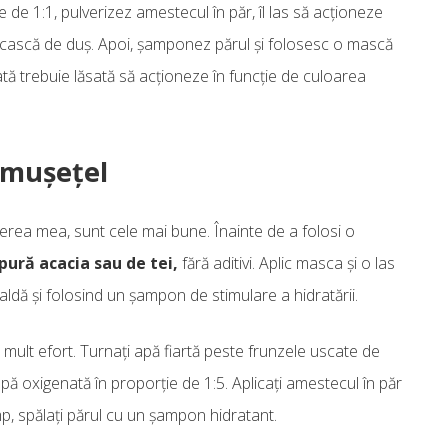
de 1:1, pulverizez amestecul în păr, îl las să acționeze
 cască de duș. Apoi, șamponez părul și folosesc o mască
ată trebuie lăsată să acționeze în funcție de culoarea
 mușețel
erea mea, sunt cele mai bune. Înainte de a folosi o
pură acacia sau de tei,
fără aditivi. Aplic masca și o las
aldă și folosind un șampon de stimulare a hidratării.
 mult efort. Turnați apă fiartă peste frunzele uscate de
apă oxigenată în proporție de 1:5. Aplicați amestecul în păr
mp, spălați părul cu un șampon hidratant.