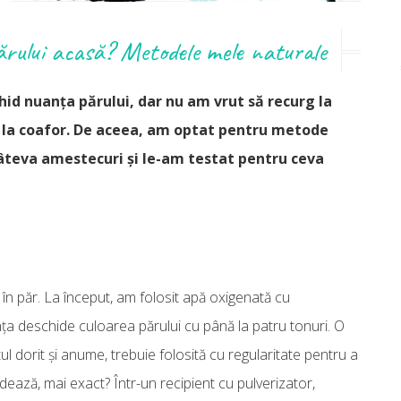
rului acasă? Metodele mele naturale
id nuanța părului, dar nu am vrut să recurg la
 la coafor. De aceea, am optat pentru metode
câteva amestecuri și le-am testat pentru ceva
 în păr. La început, am folosit apă oxigenată cu
a deschide culoarea părului cu până la patru tonuri. O
ul dorit și anume, trebuie folosită cu regularitate pentru a
ează, mai exact? Într-un recipient cu pulverizator,