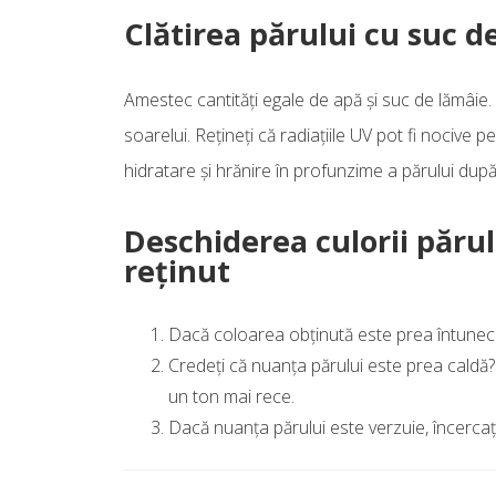
Clătirea părului cu suc d
Amestec cantități egale de apă și suc de lămâie. A
soarelui. Rețineți că radiațiile UV pot fi nocive
hidratare și hrănire în profunzime a părului dup
Deschiderea culorii părul
reținut
Dacă coloarea obținută este prea întuneca
Credeți că nuanța părului este prea caldă
un ton mai rece.
Dacă nuanța părului este verzuie, încerca