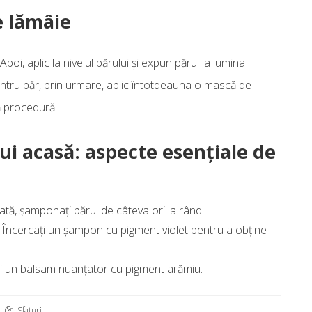
e lămâie
poi, aplic la nivelul părului și expun părul la lumina
 pentru păr, prin urmare, aplic întotdeauna o mască de
ă procedură.
ui acasă: aspecte esențiale de
tă, șamponați părul de câteva ori la rând.
? Încercați un șampon cu pigment violet pentru a obține
ți un balsam nuanțator cu pigment arămiu.
Sfaturi