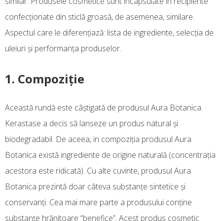
similar. Produsele cosmetice sunt încapsulate în recipiente
confecţionate din sticlă groasă, de asemenea, similare.
Aspectul care le diferenţiază: lista de ingrediente, selecţia de
uleiuri şi performanţa produselor.
1. Compoziţie
Această rundă este câştigată de produsul Aura Botanica.
Kerastase a decis să lanseze un produs natural şi
biodegradabil. De aceea, in compoziţia produsul Aura
Botanica există ingrediente de origine naturală (concentraţia
acestora este ridicată). Cu alte cuvinte, produsul Aura
Botanica prezintă doar câteva substanţe sintetice şi
conservanţi. Cea mai mare parte a produsului conţine
substanţe hrănitoare “benefice”. Acest produs cosmetic