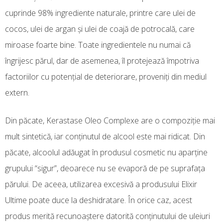
cuprinde 98% ingrediente naturale, printre care ulei de
cocos, ulei de argan şi ulei de coajă de potrocală, care
miroase foarte bine. Toate ingredientele nu numai că
îngrijesc părul, dar de asemenea, îl protejează împotriva
factoriilor cu potenţial de deteriorare, proveniţi din mediul
extern.
Din păcate, Kerastase Oleo Complexe are o compoziţie mai
mult sintetică, iar conţinutul de alcool este mai ridicat. Din
păcate, alcoolul adăugat în produsul cosmetic nu aparţine
grupului “sigur”, deoarece nu se evaporă de pe suprafaţa
părului. De aceea, utilizarea excesivă a produsului Elixir
Ultime poate duce la deshidratare. În orice caz, acest
produs merită recunoaştere datorită conţinutului de uleiuri