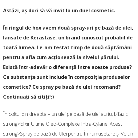
Astăzi, aş dori să vă invit la un duel cosmetic.
În ringul de box avem două spray-uri pe bază de ulei,
lansate de Kerastase, un brand cunoscut probabil de
toată lumea. Le-am testat timp de două săptămâni
pentru a afla cum acţionează la nivelul părului.
Există într-adevăr o diferenţă între aceste produse?
Ce substanţe sunt include în compoziţia produselor
cosmetice? Ce spray pe bază de ulei recomand?
Continuaţi să citiţi!:)
În colţul din dreapta – un ulei pe bază de ulei auriu, bifazic
strong>Elixir Ultime Oleo-Complexe Intra-Cylane. Acest
strong>Spray pe bază de Ulei pentru Înfrumuseţare şi Volum