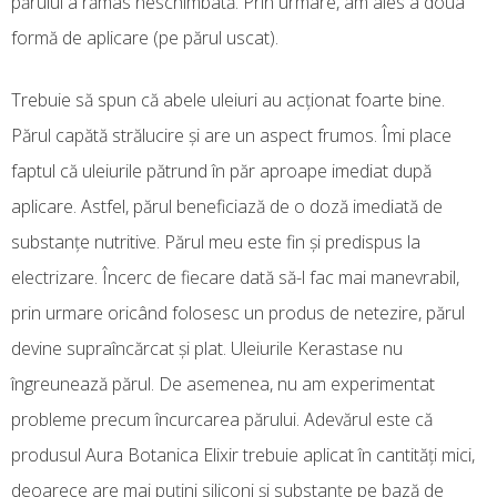
părului a rămas neschimbată. Prin urmare, am ales a doua
formă de aplicare (pe părul uscat).
Trebuie să spun că abele uleiuri au acţionat foarte bine.
Părul capătă strălucire şi are un aspect frumos. Îmi place
faptul că uleiurile pătrund în păr aproape imediat după
aplicare. Astfel, părul beneficiază de o doză imediată de
substanţe nutritive. Părul meu este fin şi predispus la
electrizare. Încerc de fiecare dată să-l fac mai manevrabil,
prin urmare oricând folosesc un produs de netezire, părul
devine supraîncărcat şi plat. Uleiurile Kerastase nu
îngreunează părul. De asemenea, nu am experimentat
probleme precum încurcarea părului. Adevărul este că
produsul Aura Botanica Elixir trebuie aplicat în cantităţi mici,
deoarece are mai puţini siliconi şi substanţe pe bază de