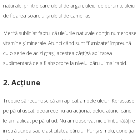
naturale, printre care uleiul de argan, uleiul de porumb, uleiul
de floarea-soarelui şi uleiul de camellias.
Merită subliniat faptul că uleiurile naturale conţin numeroase
vitamine şi minerale. Atunci când sunt “furnizate” împreună
cu o serie de acizi graşi, acestea câştigă abilitatea
suplimentară de a fi absorbite la nivelul părului mai rapid.
2. Acţiune
Trebuie să recunosc că am aplicat ambele uleiuri Kerastase
pe părul uscat, deoarece nu au acţionat deloc atunci când
le-am aplicat pe părul ud. Nu am observat nicio îmbunătăţire
în strălucirea sau elasticitatea părului. Pur şi simplu, condiţia