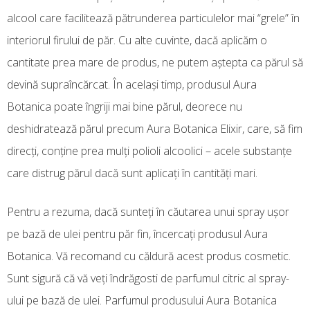
alcool care facilitează pătrunderea particulelor mai “grele” în
interiorul firului de păr. Cu alte cuvinte, dacă aplicăm o
cantitate prea mare de produs, ne putem aştepta ca părul să
devină supraîncărcat. În acelaşi timp, produsul Aura
Botanica poate îngriji mai bine părul, deorece nu
deshidratează părul precum Aura Botanica Elixir, care, să fim
direcţi, conţine prea mulţi polioli alcoolici – acele substanţe
care distrug părul dacă sunt aplicaţi în cantităţi mari.
Pentru a rezuma, dacă sunteţi în căutarea unui spray uşor
pe bază de ulei pentru păr fin, încercaţi produsul Aura
Botanica. Vă recomand cu căldură acest produs cosmetic.
Sunt sigură că vă veţi îndrăgosti de parfumul citric al spray-
ului pe bază de ulei. Parfumul produsului Aura Botanica