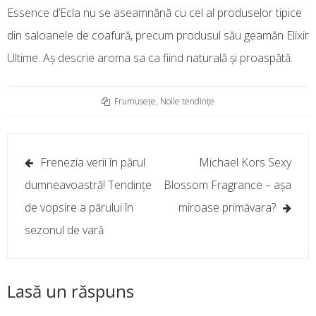
Essence d’Ecla nu se aseamnănă cu cel al produselor tipice
din saloanele de coafură, precum produsul său geamăn Elixir
Ultime. Aş descrie aroma sa ca fiind naturală şi proaspătă.
Frumusețe
,
Noile tendințe
Navigare
Frenezia verii în părul
Michael Kors Sexy
în
dumneavoastră! Tendinţe
Blossom Fragrance – aşa
articole
de vopsire a părului în
miroase primăvara?
sezonul de vară
Lasă un răspuns