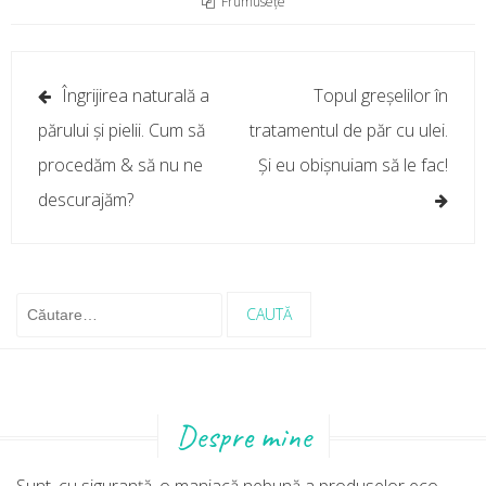
Frumusețe
Navigare
Îngrijirea naturală a
Topul greșelilor în
în
părului și pielii. Cum să
tratamentul de păr cu ulei.
articole
procedăm & să nu ne
Și eu obișnuiam să le fac!
descurajăm?
Caută
după:
Despre mine