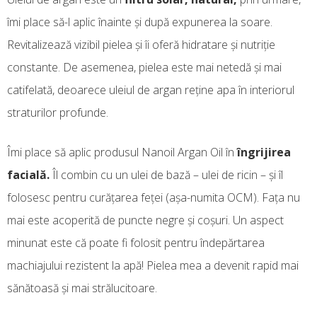
îmi place să-l aplic înainte și după expunerea la soare.
Revitalizează vizibil pielea și îi oferă hidratare și nutriție
constante. De asemenea, pielea este mai netedă și mai
catifelată, deoarece uleiul de argan reține apa în interiorul
straturilor profunde.
Îmi place să aplic produsul Nanoil Argan Oil în
îngrijirea
facială.
Îl combin cu un ulei de bază – ulei de ricin – și îl
folosesc pentru curățarea feței (așa-numita OCM). Fața nu
mai este acoperită de puncte negre și coșuri. Un aspect
minunat este că poate fi folosit pentru îndepărtarea
machiajului rezistent la apă! Pielea mea a devenit rapid mai
sănătoasă și mai strălucitoare.