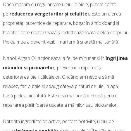
Dacă masăm cu regularitate uleiul în piele, putem conta
pe
reducerea vergeturilor și celulitei.
Este un ulei cu
proprietăți puternice de reparare, bogat în antioxidanți și
hrănitor care revitalizează și hidratează toată pielea corpului.
Pielea mea a devenit vizibil mai fermă și arată mai tânără.
Nanoil Argan Oil acționează la fel de minunat și în
îngrijirea
mâinilor și picioarelor,
prevenind crăparea și
deteriorarea pielii călcâielor. Oricând am nevoie să mă
relaxez, fac o baie și adaug câteva picături de ulei în apă.
Lasă pielea hidratată. Este cea mai bună metodă pentru
repararea pielii foarte uscate a mâinilor sau picioarelor.
Datorită ingredintelor active, perfect potrivite, uleiul de
argan
hrănește unghiile.
Cum se aplică? Îl încălzesc ușor