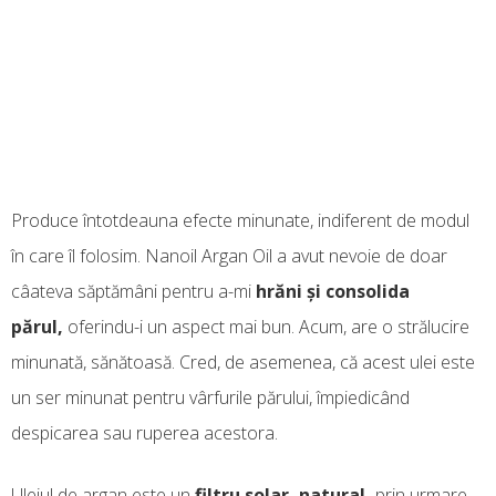
Produce întotdeauna efecte minunate, indiferent de modul
în care îl folosim. Nanoil Argan Oil a avut nevoie de doar
câateva săptămâni pentru a-mi
hrăni și consolida
părul,
oferindu-i un aspect mai bun. Acum, are o strălucire
minunată, sănătoasă. Cred, de asemenea, că acest ulei este
un ser minunat pentru vârfurile părului, împiedicând
despicarea sau ruperea acestora.
Uleiul de argan este un
filtru solar, natural,
prin urmare,