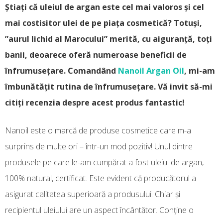
Știați că uleiul de argan este cel mai valoros și cel
mai costisitor ulei de pe piața cosmetică? Totuși,
”aurul lichid al Marocului” merită, cu aiguranță, toți
banii, deoarece oferă numeroase beneficii de
înfrumusețare. Comandând
Nanoil Argan Oil
, mi-am
îmbunătățit rutina de înfrumusețare. Vă invit să-mi
citiți recenzia despre acest produs fantastic!
Nanoil este o marcă de produse cosmetice care m-a
surprins de multe ori – într-un mod pozitiv! Unul dintre
produsele pe care le-am cumpărat a fost uleiul de argan,
100% natural, certificat. Este evident că producătorul a
asigurat calitatea superioară a produsului. Chiar și
recipientul uleiului are un aspect încântător. Conține o