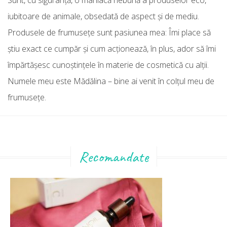
Sunt, cu siguranţă, o maniacă nebună a produselor eco,
iubitoare de animale, obsedată de aspect şi de mediu.
Produsele de frumuseţe sunt pasiunea mea: Îmi place să
ştiu exact ce cumpăr şi cum acţionează, în plus, ador să îmi
împărtăşesc cunoştinţele în materie de cosmetică cu alţii.
Numele meu este Mădălina – bine ai venit în colţul meu de
frumuseţe.
Recomandate