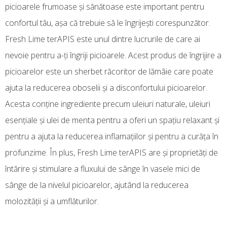
picioarele frumoase și sănătoase este important pentru
confortul tău, așa că trebuie să le îngrijești corespunzător.
Fresh Lime terAPIS este unul dintre lucrurile de care ai
nevoie pentru a-ți îngriji picioarele. Acest produs de îngrijire a
picioarelor este un sherbet răcoritor de lămâie care poate
ajuta la reducerea oboselii și a disconfortului picioarelor.
Acesta conține ingrediente precum uleiuri naturale, uleiuri
esențiale și ulei de menta pentru a oferi un spațiu relaxant și
pentru a ajuta la reducerea inflamațiilor și pentru a curăța în
profunzime. În plus, Fresh Lime terAPIS are și proprietăți de
întărire și stimulare a fluxului de sânge în vasele mici de
sânge de la nivelul picioarelor, ajutând la reducerea
molozității și a umflăturilor.