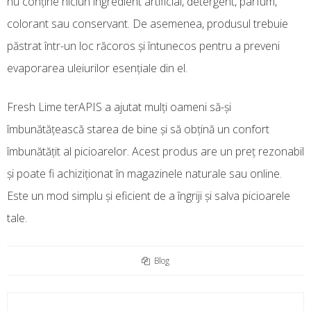
nu conține niciun ingredient artificial, detergent, parfum,
colorant sau conservant. De asemenea, produsul trebuie
păstrat într-un loc răcoros și întunecos pentru a preveni
evaporarea uleiurilor esențiale din el.
Fresh Lime terAPIS a ajutat mulți oameni să-și
îmbunătățească starea de bine și să obțină un confort
îmbunătățit al picioarelor. Acest produs are un preț rezonabil
și poate fi achiziționat în magazinele naturale sau online.
Este un mod simplu și eficient de a îngriji și salva picioarele
tale.
Blog