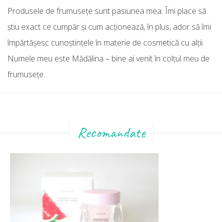
Produsele de frumuseţe sunt pasiunea mea: Îmi place să
ştiu exact ce cumpăr şi cum acţionează, în plus, ador să îmi
împărtăşesc cunoştinţele în materie de cosmetică cu alţii.
Numele meu este Mădălina – bine ai venit în colţul meu de
frumuseţe.
Recomandate