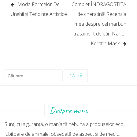
Navigare
Moda Formelor De
Complet ÎNDRĂGOSTITĂ
în
Unghii și Tendințe Artistice
de cheratină! Recenzia
articole
mea despre cel mai bun
tratament de păr: Nanoil
Keratin Mask
Caută
după:
Despre mine
Sunt, cu siguranţă, o maniacă nebună a produselor eco,
iubitoare de animale, obsedată de aspect şi de mediu.