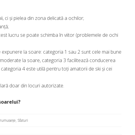
 ci şi pielea din zona delicată a ochilor;
anţă;
cest lucru se poate schimba în viitor (problemele de ochi
 de expunere la soare: categoria 1 sau 2 sunt cele mai bune
i moderate la soare, categoria 3 facilitează conducerea
 categoria 4 este utilă pentru toţi amatorii de ski şi cei
solară doar din locuri autorizate.
soarelui?
rumusețe
,
Sfaturi