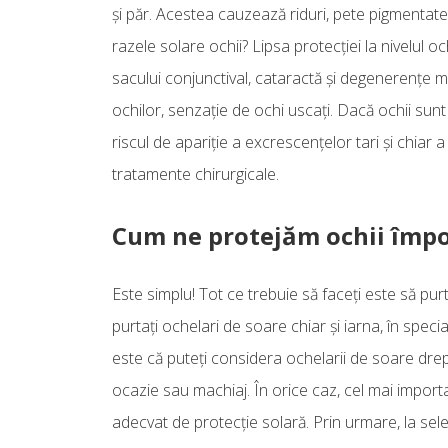
şi păr. Acestea cauzează riduri, pete pigmentate
razele solare ochii? Lipsa protecţiei la nivelul o
sacului conjunctival, cataractă şi degenerenţe ma
ochilor, senzaţie de ochi uscaţi. Dacă ochii sunt 
riscul de apariţie a excrescenţelor tari şi chiar a
tratamente chirurgicale.
Cum ne protejăm ochii împot
Este simplu! Tot ce trebuie să faceţi este să purt
purtaţi ochelari de soare chiar şi iarna, în speci
este că puteţi considera ochelarii de soare drept
ocazie sau machiaj. În orice caz, cel mai importa
adecvat de protecţie solară. Prin urmare, la sel