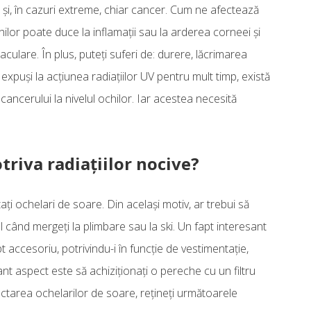
 şi, în cazuri extreme, chiar cancer. Cum ne afectează
chilor poate duce la inflamaţii sau la arderea corneei şi
culare. În plus, puteţi suferi de: durere, lăcrimarea
expuşi la acţiunea radiaţiilor UV pentru mult timp, există
 cancerului la nivelul ochilor. Iar acestea necesită
riva radiaţiilor nocive?
aţi ochelari de soare. Din acelaşi motiv, ar trebui să
al când mergeţi la plimbare sau la ski. Un fapt interesant
 accesoriu, potrivindu-i în funcţie de vestimentaţie,
nt aspect este să achiziţionaţi o pereche cu un filtru
ectarea ochelarilor de soare, reţineţi următoarele