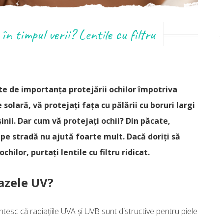
în timpul verii? Lentile cu filtru
te de importanţa protejării ochilor împotriva
e solară, vă protejaţi faţa cu pălării cu boruri largi
inii. Dar cum vă protejaţi ochii? Din păcate,
 pe stradă nu ajută foarte mult. Dacă doriţi să
hilor, purtaţi lentile cu filtru ridicat.
azele UV?
tesc că radiaţiile UVA şi UVB sunt distructive pentru piele