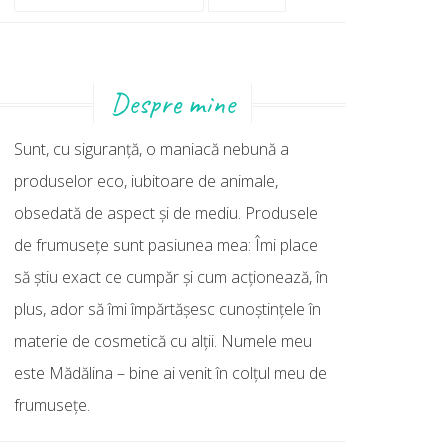
după:
Despre mine
Sunt, cu siguranţă, o maniacă nebună a
produselor eco, iubitoare de animale,
obsedată de aspect şi de mediu. Produsele
de frumuseţe sunt pasiunea mea: Îmi place
să ştiu exact ce cumpăr şi cum acţionează, în
plus, ador să îmi împărtăşesc cunoştinţele în
materie de cosmetică cu alţii. Numele meu
este Mădălina – bine ai venit în colţul meu de
frumuseţe.