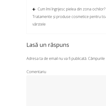
Navigare
Cum îmi îngrijesc pielea din zona ochilor?
în
Tratamente şi produse cosmetice pentru to
articole
vârstele
Lasă un răspuns
Adresa ta de email nu va fi publicată.
Câmpurile 
Comentariu