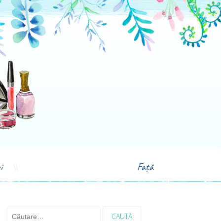
i
Față
Caută