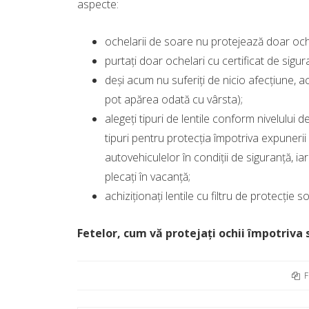
aspecte:
ochelarii de soare nu protejează doar ochii,
purtaţi doar ochelari cu certificat de sigur
deşi acum nu suferiţi de nicio afecţiune, a
pot apărea odată cu vârsta);
alegeţi tipuri de lentile conform nivelului
tipuri pentru protecţia împotriva expuneri
autovehiculelor în condiţii de siguranţă, iar
plecaţi în vacanţă;
achiziţionaţi lentile cu filtru de protecţie 
Fetelor, cum vă protejaţi ochii împotriva 
F