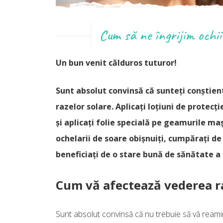
Cum să ne îngrijim ochii 
Un bun venit călduros tuturor!
Sunt absolut convinsă că sunteţi conştien
razelor solare. Aplicaţi loţiuni de protecţi
şi aplicaţi folie specială pe geamurile maş
ochelarii de soare obişnuiţi, cumpăraţi de
beneficiaţi de o stare bună de sănătate a oc
Cum vă afectează vederea r
Sunt absolut convinsă că nu trebuie să vă reamin